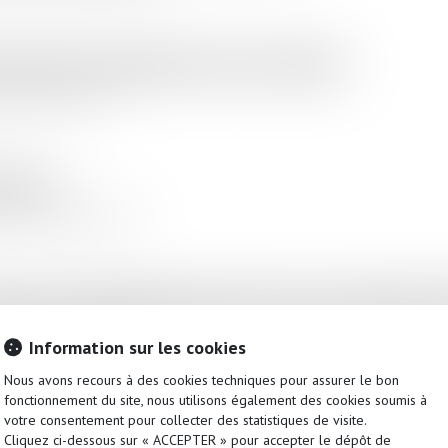
AQUE AUX DPE TRONQUÉS DES PETITES SURFACES
el qui pénalise les...
É SOUS X
velle-Calédonie, n’eut...
FEMMES : UNE VICTOIRE EN DEMI-TEINTE POUR LE PARLEMENT 
vé sur la première direc...
Information sur les cookies
Nous avons recours à des cookies techniques pour assurer le bon
fonctionnement du site, nous utilisons également des cookies soumis à
votre consentement pour collecter des statistiques de visite.
 CHARGES D’UN RÈGLEMENT DE COPROPRIÉTÉ ET OFFICE DU JU
Cliquez ci-dessous sur « ACCEPTER » pour accepter le dépôt de