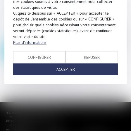
des cookies soumis à votre consentement pour collecter
IMMOBILIÈRE
des statistiques de visite.
Cliquez ci-dessous sur « ACCEPTER » pour accepter le
AU SERVICE DES
dépôt de l'ensemble des cookies ou sur « CONFIGURER »
MAÎTRES D’OUVRAGE
pour choisir quels cookies nécessitant votre consentement
AGENTS
IMMOBILIERS
Le cabinet MHB vous assiste dans le cadre
seront déposés (cookies statistiques), avant de continuer
de tous litiges visant à la mise en œuvre de
votre visite du site.
la
responsabilité
spécifique ou de droit
Plus d'informations
commun des constructeurs (malfaçons, non-
CONSTRUCTION
conformité, vices cachés…)
CONFIGURER
REFUSER
ACCEPTER
Retour au droit de l'immobilier
AVOCAT EN DROIT DE LA FAMILLE,
DES PERSONNES ET DE LEUR
PATRIMOINE ET DROIT IMMOBILIER
Marie-Hélène
BETHAN – Avocat