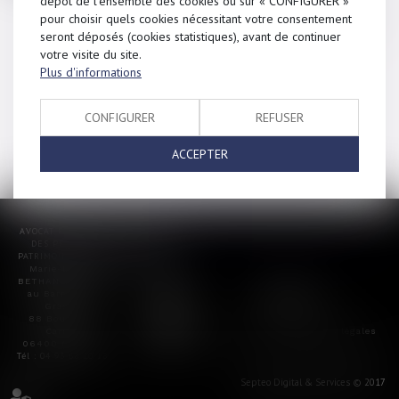
dépôt de l'ensemble des cookies ou sur « CONFIGURER »
Adresse : 180 boulevard Haussmann, 75008
pour choisir quels cookies nécessitant votre consentement
Paris
seront déposés (cookies statistiques), avant de continuer
Adresse e-mail :
mediateur@mediateur-
votre visite du site.
consommation-avocat.fr
Plus d'informations
Site Internet :
https://mediateur-
consommation-avocat.fr
CONFIGURER
REFUSER
ACCEPTER
AVOCAT EN DROIT DE LA FAMILLE,
DES PERSONNES ET DE LEUR
PATRIMOINE ET DROIT IMMOBILIER
Marie-Hélène
BETHAN – Avocat
au Barreau de
Grasse
88 Boulevard
Carnot
Plan du site
Mentions légales
06400 CANNES
Tél : 04 93 68 20 18
Septeo Digital & Services © 2017