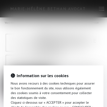
Menu
Ouv
le
me
Vous êtes ici :
honoraires
médiateur à la consommation de la profession d’avocat
MÉDIATEUR À LA
UNE TARIFICATION
CONSOMMATION DE
CLAIRE ET
LA PROFESSION
TRANSPARENTE
D’AVOCAT
MODALITÉS DE
FINANCEMENT
Le client consommateur, s’il le souhaite, et
seulement après réclamation écrite auprès
Information sur les cookies
de l’avocat, peut saisir le médiateur national
MÉDIATEUR À LA
CONSOMMATION
de la consommation de la profession
Nous avons recours à des cookies techniques pour assurer
DE LA
d’avocat :
le bon fonctionnement du site, nous utilisons également
PROFESSION
des cookies soumis à votre consentement pour collecter
D’AVOCAT
Madame Carole PASCAREL
des statistiques de visite.
Médiatrice de la consommation de la
Cliquez ci-dessous sur « ACCEPTER » pour accepter le
profession d’avocat