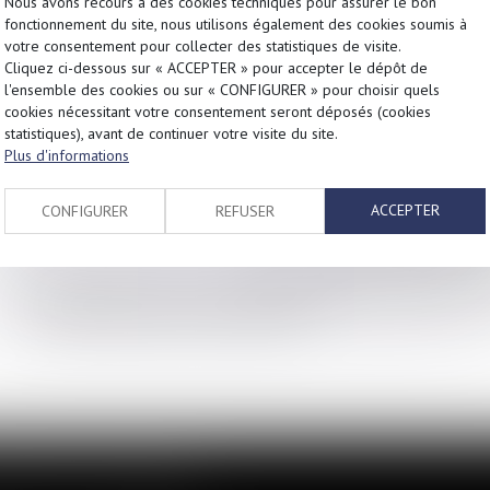
Nous avons recours à des cookies techniques pour assurer le bon
fonctionnement du site, nous utilisons également des cookies soumis à
Votre contrat d’assurance personnelle peut comporter une assurance d
votre consentement pour collecter des statistiques de visite.
totale ou partielle des honoraires de l’avocat suivant le barème étab
Cliquez ci-dessous sur « ACCEPTER » pour accepter le dépôt de
l'ensemble des cookies ou sur « CONFIGURER » pour choisir quels
Le cabinet MHB intervient sous couvert des garanties de protection ju
cookies nécessitant votre consentement seront déposés (cookies
statistiques), avant de continuer votre visite du site.
Cependant, le barème établi par la compagnie d’assurances ne se subs
Plus d'informations
convention d’honoraires, et suivant la nature de l’affaire, une somme 
AIDE
ACCEPTER
CONFIGURER
REFUSER
JURIDICTION
Le cabinet MHB peut intervenir
ponctuellement
à l’aide juridictionne
BETHAN donné après examen du dossier.
PATRIMOINE ET DROIT IMMOBILIER