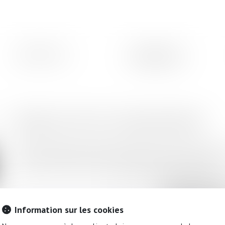
EXPERTISES
HONORAIRES
MODALITÉS DE FINANCEMENT
A certaines conditions, le client peut bénéficier d’une prise en charge 
l’assurance protection juridique, soit au titre de l’aide juridictionnelle.
L'ASSURANC
PROTECTI
Information sur les cookies
JURIDIQU