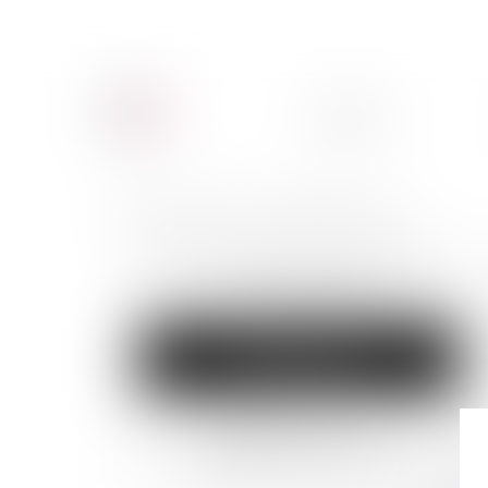
ACCUEIL
CABINET
Vous êtes ici :
honoraires
modalités de financement
UNE TARIFICATION CLAIRE
ET TRANSPARENTE
MODALITÉS DE
FINANCEMENT
MÉDIATEUR À LA
CONSOMMATION DE LA
PROFESSION D’AVOCAT