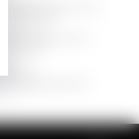
e protection juridique permettant la prise en charge
li par la compagnie d’assurances.
ridique de votre assurance.
titue pas au montant des honoraires fixé par la
peut rester à votre charge.
NELLE
lle,
sur accord exprès
de Maître Marie-Hélène