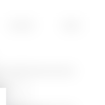
ACTUALITÉS
CONTACT
totale ou partielle des honoraires, soit par le biais de
E DE
ON
E